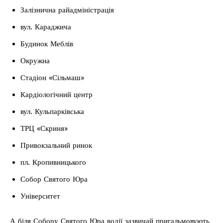
Залізнична райадміністрація
вул. Караджича
Будинок Меблів
Окружна
Стадіон «Сільмаш»
Кардіологічний центр
вул. Кульпарківська
ТРЦ «Скриня»
Привокзальний ринок
пл. Кропивницького
Собор Святого Юра
Університет
А біля Собору Святого Юра водії зазвичай пригальмовують