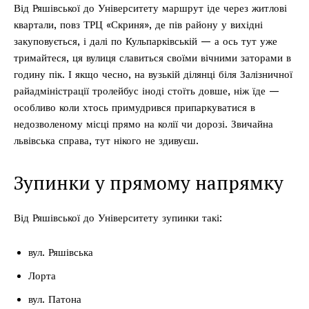
Від Ряшівської до Університету маршрут іде через житлові
квартали, повз ТРЦ «Скриня», де пів району у вихідні
закуповується, і далі по Кульпарківській — а ось тут уже
тримайтеся, ця вулиця славиться своїми вічними заторами в
годину пік. І якщо чесно, на вузькій ділянці біля Залізничної
райадміністрації тролейбус іноді стоїть довше, ніж їде —
особливо коли хтось примудрився припаркуватися в
недозволеному місці прямо на колії чи дорозі. Звичайна
львівська справа, тут нікого не здивуєш.
Зупинки у прямому напрямку
Від Ряшівської до Університету зупинки такі:
вул. Ряшівська
Лорта
вул. Патона