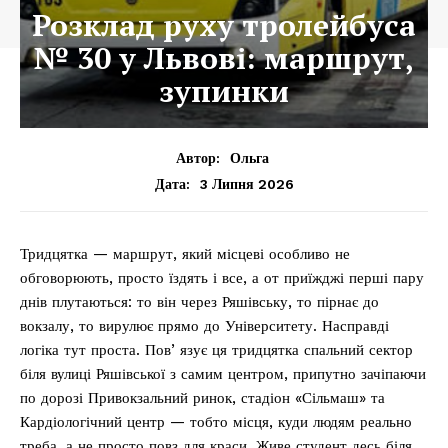
Розклад руху тролейбуса
№ 30 у Львові: маршрут,
зупинки
Автор:
Ольга
3 Липня 2026
Дата:
Тридцятка — маршрут, який місцеві особливо не
обговорюють, просто їздять і все, а от приїжджі перші пару
днів плутаються: то він через Ряшівську, то пірнає до
вокзалу, то вирулює прямо до Університету. Насправді
логіка тут проста. Повʼязує ця тридцятка спальний сектор
біля вулиці Ряшівської з самим центром, припутно зачіпаючи
по дорозі Привокзальний ринок, стадіон «Сільмаш» та
Кардіологічний центр — тобто місця, куди людям реально
треба, а не просто повз для краси. Живе студент десь біля