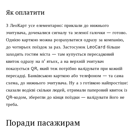
Як оплатити
З ЛеоКарт усе елементарно: приклали до нижнього
зчитувача, дочекалися сигналу та зеленої галочки — готово.
Однією карткою можна розрахуватися одразу за компанію,
до чотирьох поїздок за раз. Застосунок LeoCard більше
заходить гостям міста — там купується пересадковий
квиток одразу на пʼятьох, а на верхній зчитувач
показується QR, який теж потрібно валідувати при кожній
пересадці. Банківською карткою або телефоном — та сама
схема, до нижнього зчитувача. Ну а з готівкою найпростіше:
сказали водієві скільки людей, отримали паперовий квиток із
QR-кодом, зберегли до кінця поїздки — валідувати його не
треба.
Поради пасажирам