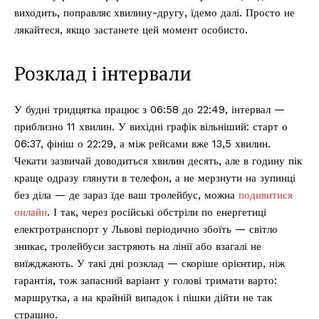
виходить, поправляє хвилину-другу, їдемо далі. Просто не
лякайтеся, якщо застанете цей момент особисто.
Розклад і інтервали
У будні тридцятка працює з 06:58 до 22:49, інтервал —
приблизно 11 хвилин. У вихідні графік вільніший: старт о
06:37, фініш о 22:29, а між рейсами вже 13,5 хвилин.
Чекати зазвичай доводиться хвилин десять, але в годину пік
краще одразу глянути в телефон, а не мерзнути на зупинці
без діла — де зараз їде ваш тролейбус, можна
подивитися
онлайн
. І так, через російські обстріли по енергетиці
електротранспорт у Львові періодично збоїть — світло
зникає, тролейбуси застряють на лінії або взагалі не
виїжджають. У такі дні розклад — скоріше орієнтир, ніж
гарантія, тож запасний варіант у голові тримати варто:
маршрутка, а на крайній випадок і пішки дійти не так
страшно.