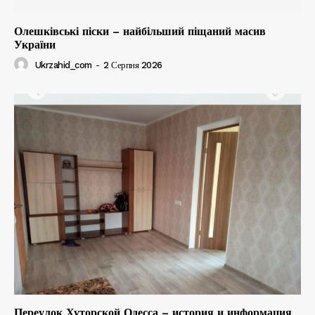
Олешківські піски – найбільший піщаний масив
України
Ukrzahid_com
-
2 Серпня 2026
Переулок Хуторской Одесса – история и информация