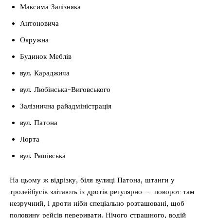
Максима Залізняка
Антоновича
Окружна
Будинок Меблів
вул. Караджича
вул. Любінська-Виговського
Залізнична райадміністрація
вул. Патона
Лорта
вул. Ряшівська
На цьому ж відрізку, біля вулиці Патона, штанги у
тролейбусів злітають із дротів регулярно — поворот там
незручний, і дроти ніби спеціально розташовані, щоб
половину рейсів переривати. Нічого страшного, водій