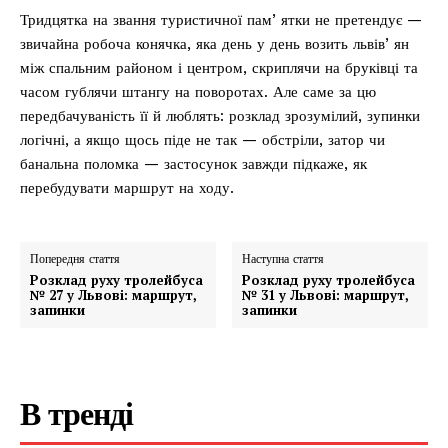
Тридцятка на звання туристичної памʼятки не претендує —
звичайна робоча конячка, яка день у день возить львівʼян
між спальним районом і центром, скриплячи на бруківці та
часом гублячи штангу на поворотах. Але саме за цю
передбачуваність її й люблять: розклад зрозумілий, зупинки
логічні, а якщо щось піде не так — обстріли, затор чи
банальна поломка — застосунок завжди підкаже, як
перебудувати маршрут на ходу.
Попередня стаття
Наступна стаття
Розклад руху тролейбуса
Розклад руху тролейбуса
№ 27 у Львові: маршрут,
№ 31 у Львові: маршрут,
запинки
запинки
В тренді