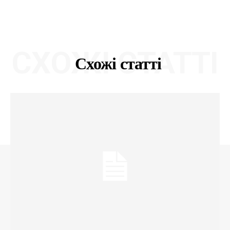
СХОЖІ СТАТТІ
Схожі статті