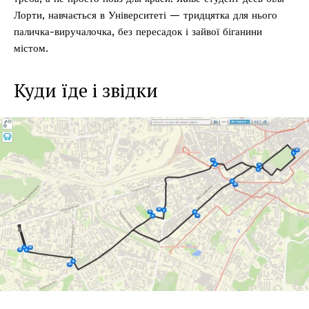
Лорти, навчається в Університеті — тридцятка для нього
паличка-виручалочка, без пересадок і зайвої біганини
містом.
Куди їде і звідки