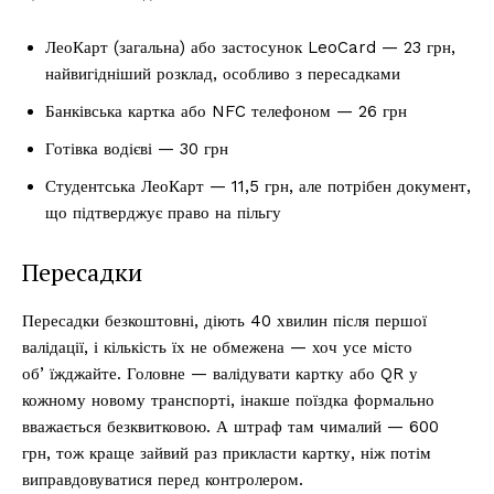
ЛеоКарт (загальна) або застосунок LeoCard — 23 грн,
найвигідніший розклад, особливо з пересадками
Банківська картка або NFC телефоном — 26 грн
Готівка водієві — 30 грн
Студентська ЛеоКарт — 11,5 грн, але потрібен документ,
що підтверджує право на пільгу
Пересадки
Пересадки безкоштовні, діють 40 хвилин після першої
валідації, і кількість їх не обмежена — хоч усе місто
обʼїжджайте. Головне — валідувати картку або QR у
кожному новому транспорті, інакше поїздка формально
вважається безквитковою. А штраф там чималий — 600
грн, тож краще зайвий раз прикласти картку, ніж потім
виправдовуватися перед контролером.