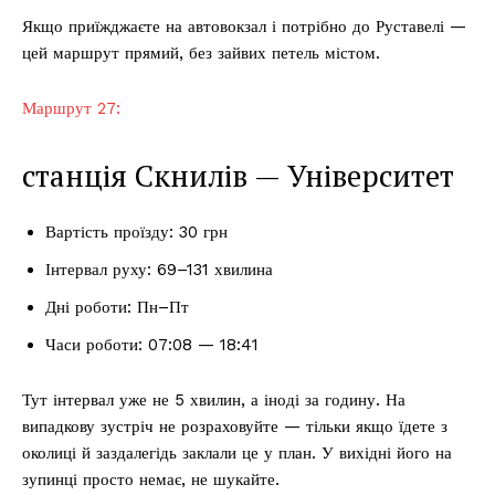
Якщо приїжджаєте на автовокзал і потрібно до Руставелі —
цей маршрут прямий, без зайвих петель містом.
Маршрут 27:
станція Скнилів — Університет
Вартість проїзду: 30 грн
Інтервал руху: 69–131 хвилина
Дні роботи: Пн–Пт
Часи роботи: 07:08 — 18:41
Тут інтервал уже не 5 хвилин, а іноді за годину. На
випадкову зустріч не розраховуйте — тільки якщо їдете з
околиці й заздалегідь заклали це у план. У вихідні його на
зупинці просто немає, не шукайте.