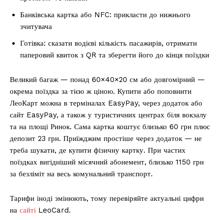
Банківська картка або NFC: прикласти до нижнього
зчитувача
Готівка: сказати водієві кількість пасажирів, отримати
паперовий квиток з QR та зберегти його до кінця поїздки
Великий багаж — понад 60×40×20 см або довгомірний —
окрема поїздка за тією ж ціною. Купити або поповнити
ЛеоКарт можна в терміналах EasyPay, через додаток або
сайт EasyPay, а також у туристичних центрах біля вокзалу
та на площі Ринок. Сама картка коштує близько 60 грн плюс
депозит 23 грн. Приїжджим простіше через додаток — не
треба шукати, де купити фізичну картку. При частих
поїздках вигідніший місячний абонемент, близько 1150 грн
за безліміт на весь комунальний транспорт.
Тарифи іноді змінюють, тому перевіряйте актуальні цифри
на
сайті
LeoCard.