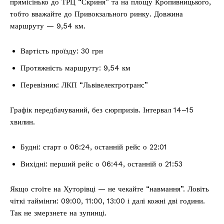
прямісінько до ТРЦ “Скриня” та на площу Кропивницького,
тобто вважайте до Привокзального ринку. Довжина
маршруту — 9,54 км.
Вартість проїзду: 30 грн
Протяжність маршруту: 9,54 км
Перевізник: ЛКП “Львівелектротранс”
Графік передбачуваний, без сюрпризів. Інтервал 14–15
хвилин.
Будні: старт о 06:24, останній рейс о 22:01
Вихідні: перший рейс о 06:44, останній о 21:53
Якщо стоїте на Хуторівці — не чекайте “навмання”. Ловіть
чіткі таймінги: 09:00, 11:00, 13:00 і далі кожні дві години.
Так не змерзнете на зупинці.