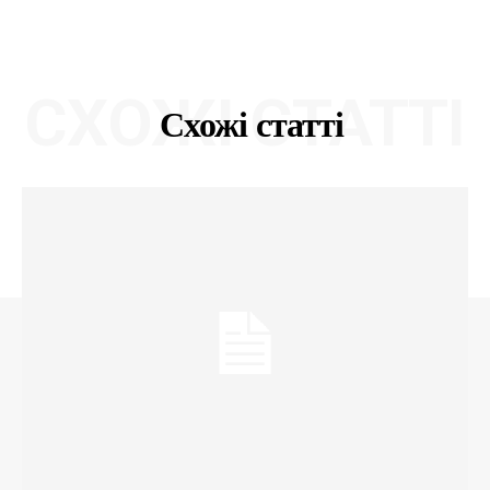
СХОЖІ СТАТТІ
Схожі статті