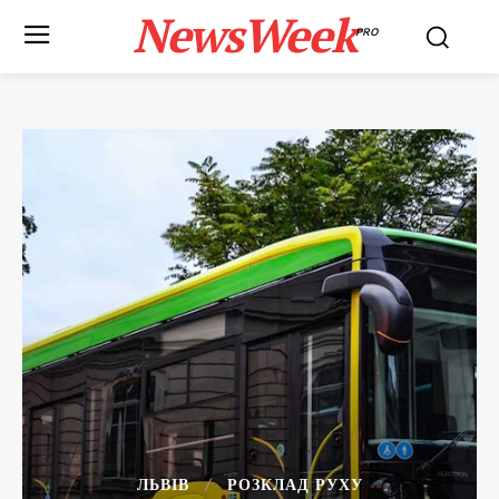
NewsWeek
PRO
ЛЬВІВ
РОЗКЛАД РУХУ