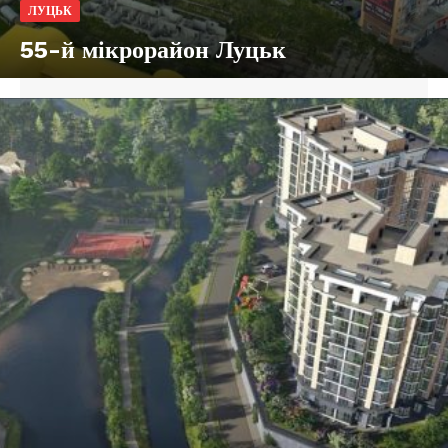
ЛУЦЬК
55-й мікрорайон Луцьк