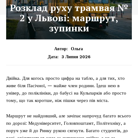
Розклад руху трамвая №
2 у Львові: маршрут,
зупинки
Автор:
Ольга
3 Липня 2026
Дата:
Двійка. Для когось просто цифра на табло, а для тих, хто
живе біля Пасічної, — майже член родини. Їдеш нею в
універ, до поліклініки, до бабусі на Кульпарків або просто
тому, що так коротше, ніж пішки через пів міста.
Маршрут не найдовший, але зачіпає напрочуд багато всього
по дорозі: Медуніверситет, Головпоштамт, Політехніку, а
поруч уже й до Ринку рукою сягнути. Багато студентів, до
речі, орієнтуються саме за зупинками двійки, а не за