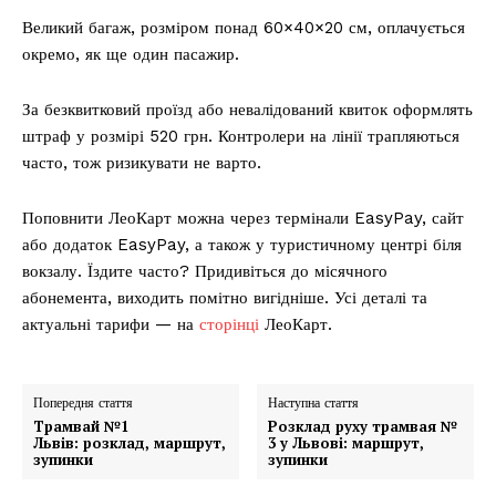
Великий багаж, розміром понад 60×40×20 см, оплачується
окремо, як ще один пасажир.
За безквитковий проїзд або невалідований квиток оформлять
штраф у розмірі 520 грн. Контролери на лінії трапляються
часто, тож ризикувати не варто.
Поповнити ЛеоКарт можна через термінали EasyPay, сайт
або додаток EasyPay, а також у туристичному центрі біля
вокзалу. Їздите часто? Придивіться до місячного
абонемента, виходить помітно вигідніше. Усі деталі та
актуальні тарифи — на
сторінці
ЛеоКарт.
Попередня стаття
Наступна стаття
Трамвай №1
Розклад руху трамвая №
Львів: розклад, маршрут,
3 у Львові: маршрут,
зупинки
зупинки