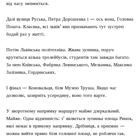
від часу змінюється.
Далі вулиця Руська, Петра Дорошенка і — ось вона, Головна
Пошта. Класика, всі львівʼяни призначають тут зустрічі
бодай раз у житті.
Потім Львівська політехніка. Жвава зупинка, поруч
крутиться кілька тролейбусів, студентів там завжди багато.
За нею Київська, Фабрика Левинського, Мельника, Максима
Залізняка, Гординських.
І фінал — Коновальця, біля Музею Труша. Якщо час
дозволяє, зазирніть усередину, воно того варте.
У зворотному напрямку маршрут майже дзеркальний.
Майже. Одна відмінність: зʼявляється зупинка площа Ринок,
якої немає в прямому напрямку. Дрібниця, а приємно —
можна вийти прямо біля головної площі, не роблячи гак.