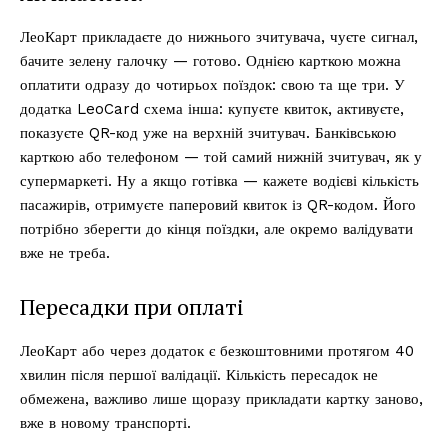
ЛеоКарт прикладаєте до нижнього зчитувача, чуєте сигнал,
бачите зелену галочку — готово. Однією карткою можна
оплатити одразу до чотирьох поїздок: свою та ще три. У
додатка LeoCard схема інша: купуєте квиток, активуєте,
показуєте QR-код уже на верхній зчитувач. Банківською
карткою або телефоном — той самий нижній зчитувач, як у
супермаркеті. Ну а якщо готівка — кажете водієві кількість
пасажирів, отримуєте паперовий квиток із QR-кодом. Його
потрібно зберегти до кінця поїздки, але окремо валідувати
вже не треба.
Пересадки при оплаті
ЛеоКарт або через додаток є безкоштовними протягом 40
хвилин після першої валідації. Кількість пересадок не
обмежена, важливо лише щоразу прикладати картку заново,
вже в новому транспорті.