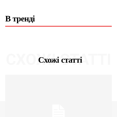
В тренді
СХОЖІ СТАТТІ
Схожі статті