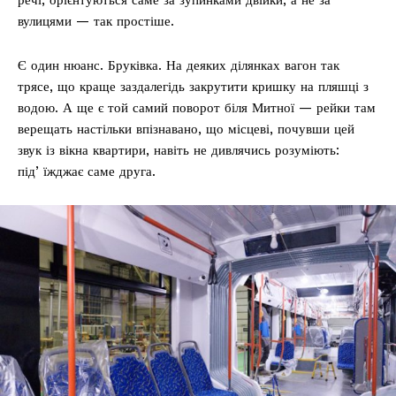
вулицями — так простіше.
Є один нюанс. Бруківка. На деяких ділянках вагон так
трясе, що краще заздалегідь закрутити кришку на пляшці з
водою. А ще є той самий поворот біля Митної — рейки там
верещать настільки впізнавано, що місцеві, почувши цей
звук із вікна квартири, навіть не дивлячись розуміють:
підʼїжджає саме друга.