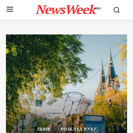
NewsWeek
PRO
ЛЬВІВ
РОЗКЛАД РУХУ