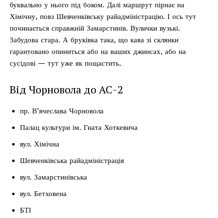
буквально у нього під боком. Далі маршрут пірнає на
Хімічну, повз Шевченківську райадміністрацію. І ось тут
починається справжній Замарстинів. Вулички вузькі.
Забудова стара. А бруківка така, що кава зі склянки
гарантовано опиниться або на ваших джинсах, або на
сусідові — тут уже як пощастить.
Від Чорновола до АС-2
пр. В’ячеслава Чорновола
Палац культури ім. Гната Хоткевича
вул. Хімічна
Шевченківська райадміністрація
вул. Замарстинівська
вул. Бетховена
БТІ