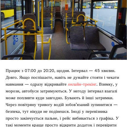
Працює з 07:00 до 20:20, щодня. Інтервал — 45 хвилин.
Довго. Якщо поспішаєте, навіть не думайте стояти і чекати
навмання — одразу відкривайте
онлайн-трекінг
. Взимку, у
морози, автобуси затримуються. У негоду інтервал взагалі
може попливти куди завгодно. Бувають й інші затримки.
Через повітряну тривогу водій зобов’язаний зупинитися —
безпека, тут нікуди не подінешся. Іноді у перевізника
просто закінчується пальне, і рейс вибивається з графіка. У
такі моменти краще просто відкрити додаток і перевірити