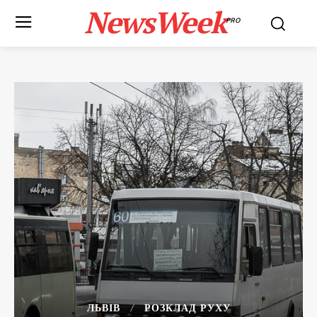
NewsWeek
PRO
ЛЬВІВ
РОЗКЛАД РУХУ