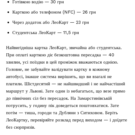
Готівкою водію — 30 грн
Карткою або телефоном (NFC) — 26 грн
Через додаток або ЛеоКарт — 23 грн
Студентська ЛеоКарт — 11,5 грн
Найвигідніша картка ЛеоКарт, звичайна або студентська.
При оплаті карткою діє безкоштовна пересадка — 40
хвилин, усі поїздки в цей проміжок вважаються однією.
Головне, не забувайте валідувати картку в кожному
автобусі, інакше система вирішить, що ви взагалі не
платили. Шістдесятий — не найшвидший і не найчастіший
маршрут у Львові. Зате один із небагатьох, що везе прямо
до північних сіл без пересадок. На Замарстинівській
потрусить, у годину пік доведеться поштовхатися. Зате
потім — тиша, городи та Дубляни з Ситиховом. Беріть
ЛеоКартку, перевіряйте розклад перед виходом — і доїдете
без сюрпризів.