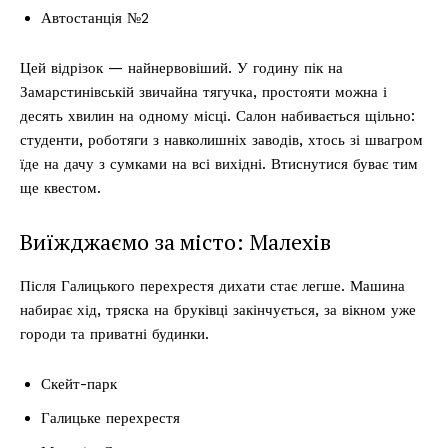
Автостанція №2
Цей відрізок — найнервовіший. У годину пік на
Замарстинівській звичайна тягучка, простояти можна і
десять хвилин на одному місці. Салон набивається щільно:
студенти, роботяги з навколишніх заводів, хтось зі швагром
їде на дачу з сумками на всі вихідні. Втиснутися буває тим
ще квестом.
Виїжджаємо за місто: Малехів
Після Галицького перехрестя дихати стає легше. Машина
набирає хід, тряска на бруківці закінчується, за вікном уже
городи та приватні будинки.
Скейт-парк
Галицьке перехрестя