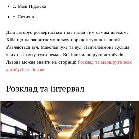
с. Малі Підліски
с. Ситихів
Далі автобус розвертається і їде назад тим самим шляхом.
Хіба що на зворотному шляху порядок зупинок інший —
з’являються вул. Миколайчука та вул. Пантелеймона Куліша,
яких на шляху туди немає. Всі інші маршрути автобусів
Львова можна знайти на сторінці:
Розклад та маршрути всіх
автобусів у Львові
Розклад та інтервал