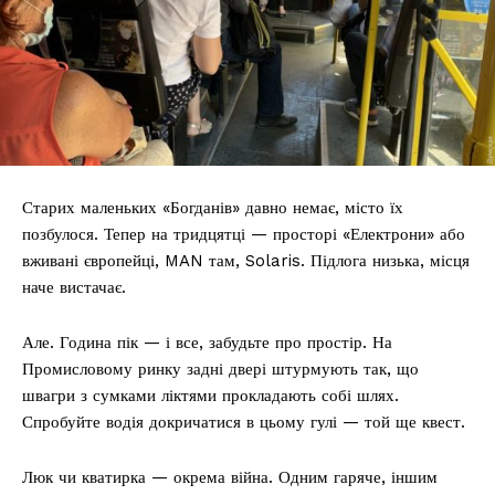
Старих маленьких «Богданів» давно немає, місто їх
позбулося. Тепер на тридцятці — просторі «Електрони» або
вживані європейці, MAN там, Solaris. Підлога низька, місця
наче вистачає.
Але. Година пік — і все, забудьте про простір. На
Промисловому ринку задні двері штурмують так, що
швагри з сумками ліктями прокладають собі шлях.
Спробуйте водія докричатися в цьому гулі — той ще квест.
Люк чи кватирка — окрема війна. Одним гаряче, іншим