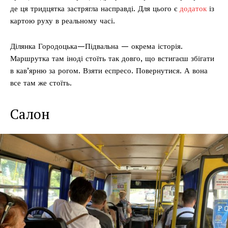
де ця тридцятка застрягла насправді. Для цього є
додаток
із
картою руху в реальному часі.
Ділянка Городоцька—Підвальна — окрема історія.
Маршрутка там іноді стоїть так довго, що встигаєш збігати
в кав’ярню за рогом. Взяти еспресо. Повернутися. А вона
все там же стоїть.
Салон