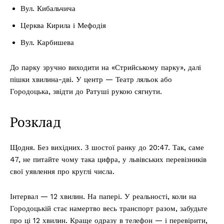
Вул. Кибальчича
Церква Кирила і Мефодія
Вул. Карбишева
До парку зручно виходити на «Стрийському парку», далі
пішки хвилина-дві. У центр — Театр ляльок або
Городоцька, звідти до Ратуші рукою сягнути.
Розклад
Щодня. Без вихідних. З шостої ранку до 20:47. Так, саме
47, не питайте чому така цифра, у львівських перевізників
свої уявлення про круглі числа.
Інтервал — 12 хвилин. На папері. У реальності, коли на
Городоцькій стає намертво весь транспорт разом, забудьте
про ці 12 хвилин. Краще одразу в телефон — і перевірити,