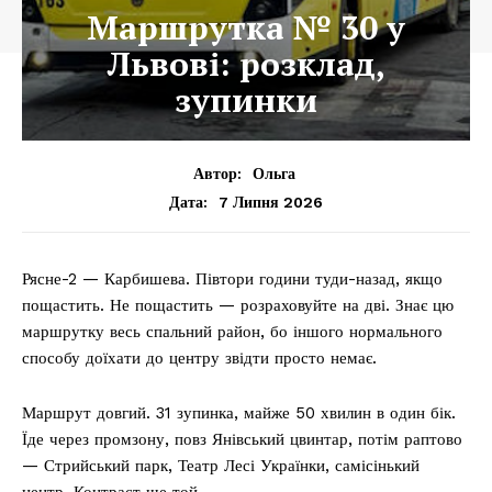
Маршрутка № 30 у
Львові: розклад,
зупинки
Автор:
Ольга
7 Липня 2026
Дата:
Рясне-2 — Карбишева. Півтори години туди-назад, якщо
пощастить. Не пощастить — розраховуйте на дві. Знає цю
маршрутку весь спальний район, бо іншого нормального
способу доїхати до центру звідти просто немає.
Маршрут довгий. 31 зупинка, майже 50 хвилин в один бік.
Їде через промзону, повз Янівський цвинтар, потім раптово
— Стрийський парк, Театр Лесі Українки, самісінький
центр. Контраст ще той.