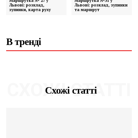
Маршрутка № 27 у
Маршрутка №31 у
Львові: розклад,
Львові: розклад, зупинки
зупинки, карта руху
та маршрут
В тренді
СХОЖІ СТАТТІ
Схожі статті