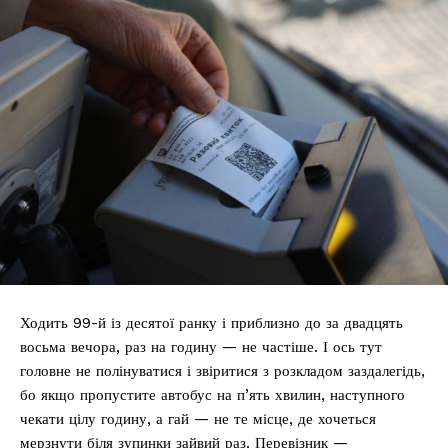
Ходить 99-й із десятої ранку і приблизно до за двадцять
восьма вечора, раз на годину — не частіше. І ось тут
головне не полінуватися і звіритися з розкладом заздалегідь,
бо якщо пропустите автобус на п’ять хвилин, наступного
чекати цілу годину, а гай — не те місце, де хочеться
мерзнути біля зупинки зайвий раз. Перевізник —