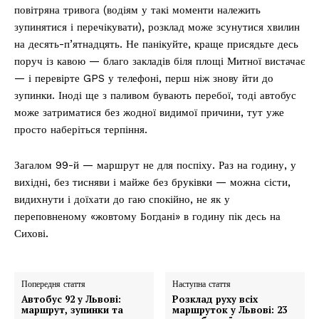
повітряна тривога (водіям у такі моменти належить
зупинятися і перечікувати), розклад може зсунутися хвилин
на десять-п’ятнадцять. Не панікуйте, краще присядьте десь
поруч із кавою — благо закладів біля площі Митної вистачає
— і перевірте GPS у телефоні, перш ніж знову йти до
зупинки. Іноді ще з паливом бувають перебої, тоді автобус
може затриматися без жодної видимої причини, тут уже
просто наберіться терпіння.
Загалом 99-й — маршрут не для поспіху. Раз на годину, у
вихідні, без тисняви і майже без бруківки — можна сісти,
видихнути і доїхати до гаю спокійно, не як у
переповненому «жовтому Богдані» в годину пік десь на
Сихові.
Попередня стаття
Наступна стаття
Автобус 92 у Львові:
Розклад руху всіх
маршрут, зупинки та
маршруток у Львові: 23