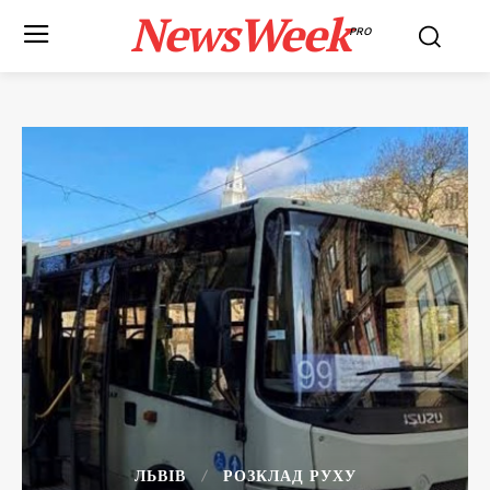
NewsWeek
PRO
ЛЬВІВ
РОЗКЛАД РУХУ