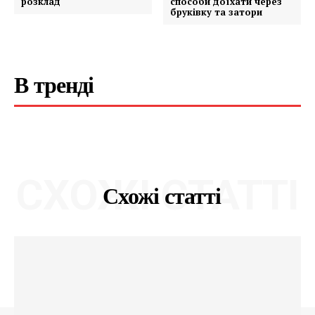
розклад
способи доїхати через
бруківку та затори
В тренді
СХОЖІ СТАТТІ
Схожі статті