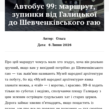
Автобус 99: маршрут,
зупинки від Галицької
до Шевченківського гаю
Автор:
Ольга
6 Липня 2026
Дата:
Про цей маршрут чомусь мало хто згадує, хоча він реально
зручний, якщо вам у вихідний потрібно до Шевченківського
гаю — так львів’яни називають Музей народної архітектури
та побуту, бо від «Музей народної архітектури» язика
зламати можна, а «гай» — і коротко, і красиво. 99-й ходить
тільки по суботах і неділях, сполучаючи площу Галицьку з
цим зеленим острівцем гуцульських хат і старих церков.
Дорога займає хвилин п’ятнадцять, якщо пощастить із
рухом, але про все по порядку не розкажеш — тут скоріше