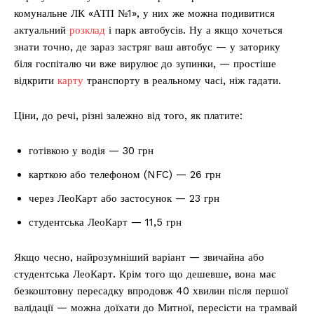
комунальне ЛК «АТП №1», у них же можна подивитися
актуальний
розклад
і парк автобусів. Ну а якщо хочеться
знати точно, де зараз застряг ваш автобус — у заторику
біля госпіталю чи вже вирулює до зупинки, — простіше
відкрити
карту
транспорту в реальному часі, ніж гадати.
Ціни, до речі, різні залежно від того, як платите:
готівкою у водія — 30 грн
карткою або телефоном (NFC) — 26 грн
через ЛеоКарт або застосунок — 23 грн
студентська ЛеоКарт — 11,5 грн
Якщо чесно, найрозумніший варіант — звичайна або
студентська ЛеоКарт. Крім того що дешевше, вона має
безкоштовну пересадку впродовж 40 хвилин після першої
валідації — можна доїхати до Митної, пересісти на трамвай