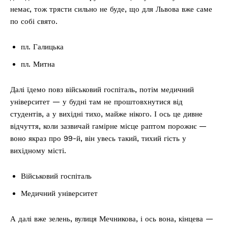
немає, тож трясти сильно не буде, що для Львова вже саме
по собі свято.
пл. Галицька
пл. Митна
Далі їдемо повз військовий госпіталь, потім медичний
університет — у будні там не проштовхнутися від
студентів, а у вихідні тихо, майже нікого. І ось це дивне
відчуття, коли зазвичай гамірне місце раптом порожнє —
воно якраз про 99-й, він увесь такий, тихий гість у
вихідному місті.
Військовий госпіталь
Медичний університет
А далі вже зелень, вулиця Мечникова, і ось вона, кінцева —