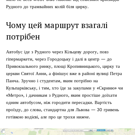
Рудного до трамвайних колій біля цирку.
Чому цей маршрут взагалі
потрібен
Автобус іде з Рудного через Кільцеву дорогу, повз
гіпермаркети, через Городоцьку і далі в центр — до
Привокзального ринку, площі Кропивницького, цирку та
церкви Святої Анни, а фінішує вже в районі вулиці Петра
Панча. Зручно і студентам, яким потрібно на
Кульпарківську, і тим, хто їде за закупами у «Скриню» чи
«Метро», і дачникам з Рудного, яким простіше доїхати
одним автобусом, ніж городити пересадки. Вартість
проїзду, до слова, стандартна для Львова — 30 гривень
готівкою водієві, але про це трохи нижче.