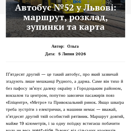
Автобус №52 у Львові:
маршрут, розклад,
зупинки та карта
Автор:
Ольга
5 Липня 2026
Дата:
П’ятдесят другий — це такий автобус, про який зазвичай
згадують лише мешканці Рудного, а дарма. Саме він тихо й
без пафосу зв’язує далеку окраїну з Городоцьким районом,
вокзалом та центром, попутно завозячи пасажирів повз
«Епіцентр», «Метро» та Привокзальний ринок. Якщо шваґра
треба зустріти з електрички, а машини немає — вважай,
п’ятдесят другий твій особистий рятівник. Маршрут довгий,
майже 19 кілометрів, і за одну поїздку встигаєш побачити
мало не весь west-side Львова: від сільських краєвидів