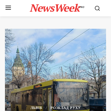
NewsWeek
PRO
ЛЬВІВ
РОЗКЛАД РУХУ