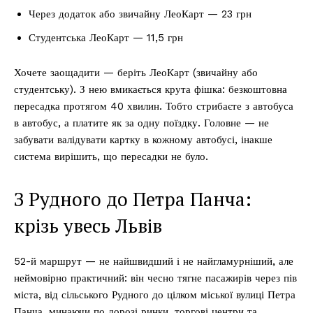
Через додаток або звичайну ЛеоКарт — 23 грн
Студентська ЛеоКарт — 11,5 грн
Хочете заощадити — беріть ЛеоКарт (звичайну або
студентську). З нею вмикається крута фішка: безкоштовна
пересадка протягом 40 хвилин. Тобто стрибаєте з автобуса
в автобус, а платите як за одну поїздку. Головне — не
забувати валідувати картку в кожному автобусі, інакше
система вирішить, що пересадки не було.
З Рудного до Петра Панча:
крізь увесь Львів
52-й маршрут — не найшвидший і не найгламурніший, але
неймовірно практичний: він чесно тягне пасажирів через пів
міста, від сільського Рудного до цілком міської вулиці Петра
Панча, минаючи по дорозі ринки, торгові центри та