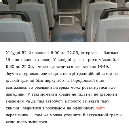
У будні 52-й працює з 6:00 до 22:05, інтервал — близько
16 з половиною хвилин. У вихідні графік трохи м’якший: з
6:30 до 22:05, і чекати доведеться вже хвилин 18-19.
Звучить терпимо, але якщо в центрі традиційний затор на
вузькій вуличці біля цирку або на Городоцькій став
вантажівка, то реальний інтервал може розтягнутися і до
півгодини. У такі моменти краще не гадати і не дзвонити
знайомим «а де там автобус», а просто зачекати пару
хвилин і звіритися з розкладом на офіційному
сайті
перевізника — там же можна уточнити й актуальний графік,
якщо щось змінилося.