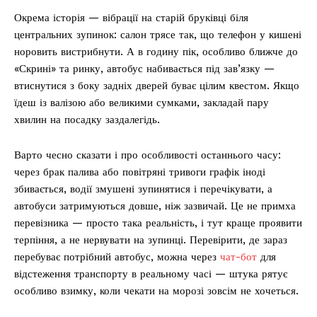
Окрема історія — вібрації на старій бруківці біля
центральних зупинок: салон трясе так, що телефон у кишені
норовить вистрибнути. А в годину пік, особливо ближче до
«Скрині» та ринку, автобус набивається під зав’язку —
втиснутися з боку задніх дверей буває цілим квестом. Якщо
їдеш із валізою або великими сумками, закладай пару
хвилин на посадку заздалегідь.
Варто чесно сказати і про особливості останнього часу:
через брак палива або повітряні тривоги графік іноді
збивається, водії змушені зупинятися і перечікувати, а
автобуси затримуються довше, ніж зазвичай. Це не примха
перевізника — просто така реальність, і тут краще проявити
терпіння, а не нервувати на зупинці. Перевірити, де зараз
перебуває потрібний автобус, можна через
чат-бот
для
відстеження транспорту в реальному часі — штука рятує
особливо взимку, коли чекати на морозі зовсім не хочеться.