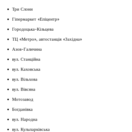
Три Слони
Гіпермаркет «Епіцентр»
Городоцька-Кільцева
ТЦ «Метро», автостанція «Західна»
Азов-Галичина
вул. Станційна
вул. Каховська
вул. Вільхова
вул. Вівсяна
Мотозавод
Богданівка
вул. Народна
вул. Кульпарківська