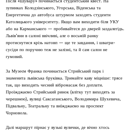
Після «Шувару» починається студентський квест. На
зупинках Колодзінського, Угорська, Віденська та
Енергетична до автобуса штурмом заходять студенти
Католицького університету. Якщо вам виходити біля УКУ
або на Карманського — пробивайтеся до дверей заздалегідь.
Львів’яни в салоні ввічливі, але о восьмій ранку
протиснутися крізь натовп — ще те завдання, і швагри-
сусіди по поручню теж не залізні, та й сам салон не
гумовий.
За Музеєм Франка починається Стрийський парк і
знаменита львівська бруківка. Тримайте каву міцніше: трясе
так, що виходить чесний вібромасаж без доплати.
Проїжджаємо Стрийський ринок (влітку тут виходять за
черешнею), вулиці Саксаганського, Володимира Шухевича,
Підвальну, Театральну та виїжджаємо на проспект
Чорновола.
Далі маршрут пірнає у вузькі вулички, де вічно хтось