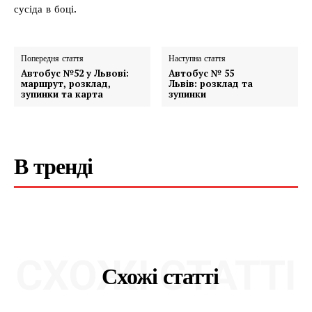
сусіда в боці.
Попередня стаття
Наступна стаття
Автобус №52 у Львові:
Автобус № 55
маршрут, розклад,
Львів: розклад та
зупинки та карта
зупинки
В тренді
СХОЖІ СТАТТІ
Схожі статті