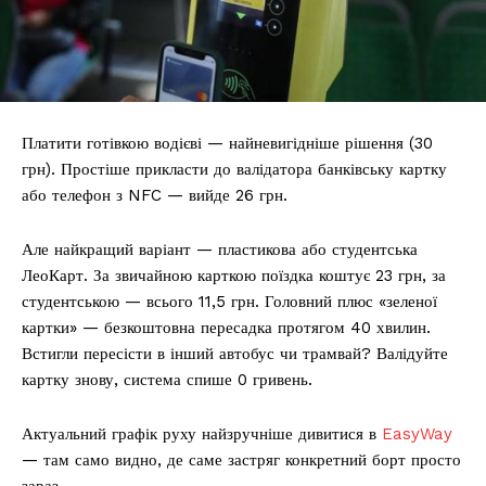
Платити готівкою водієві — найневигідніше рішення (30
грн). Простіше прикласти до валідатора банківську картку
або телефон з NFC — вийде 26 грн.
Але найкращий варіант — пластикова або студентська
ЛеоКарт. За звичайною карткою поїздка коштує 23 грн, за
студентською — всього 11,5 грн. Головний плюс «зеленої
картки» — безкоштовна пересадка протягом 40 хвилин.
Встигли пересісти в інший автобус чи трамвай? Валідуйте
картку знову, система спише 0 гривень.
Актуальний графік руху найзручніше дивитися в
EasyWay
— там само видно, де саме застряг конкретний борт просто
зараз.