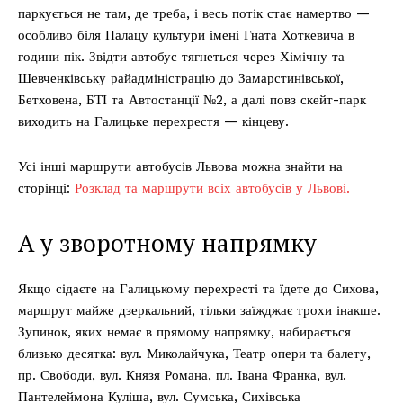
паркується не там, де треба, і весь потік стає намертво —
особливо біля Палацу культури імені Гната Хоткевича в
години пік. Звідти автобус тягнеться через Хімічну та
Шевченківську райадміністрацію до Замарстинівської,
Бетховена, БТІ та Автостанції №2, а далі повз скейт-парк
виходить на Галицьке перехрестя — кінцеву.
Усі інші маршрути автобусів Львова можна знайти на
сторінці:
Розклад та маршрути всіх автобусів у Львові.
А у зворотному напрямку
Якщо сідаєте на Галицькому перехресті та їдете до Сихова,
маршрут майже дзеркальний, тільки заїжджає трохи інакше.
Зупинок, яких немає в прямому напрямку, набирається
близько десятка: вул. Миколайчука, Театр опери та балету,
пр. Свободи, вул. Князя Романа, пл. Івана Франка, вул.
Пантелеймона Куліша, вул. Сумська, Сихівська