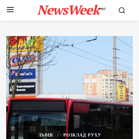
NewsWeek
PRO
ЛЬВІВ
РОЗКЛАД РУХУ