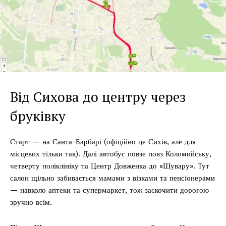
Від Сихова до центру через
бруківку
Старт — на Санта-Барбарі (офіційно це Сихів, але для
місцевих тільки так). Далі автобус повзе повз Коломийську,
четверту поліклініку та Центр Довженка до «Шувару». Тут
салон щільно забивається мамами з візками та пенсіонерами
— навколо аптеки та супермаркет, тож заскочити дорогою
зручно всім.