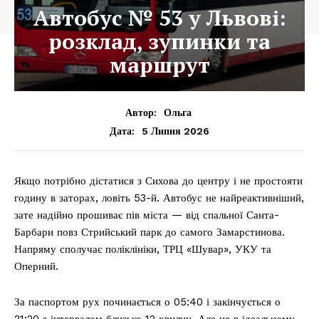
Автобус № 53 у Львові:
розклад, зупинки та
маршрут
Автор:
Ольга
5 Липня 2026
Дата:
Якщо потрібно дістатися з Сихова до центру і не простояти
годину в заторах, ловіть 53-й. Автобус не найреактивніший,
зате надійно прошиває пів міста — від спальної Санта-
Барбари повз Стрийський парк до самого Замарстинова.
Напряму сполучає поліклініки, ТРЦ «Шувар», УКУ та
Оперний.
За паспортом рух починається о 05:40 і закінчується о
21:20 з інтервалом близько 12 хвилин. Але це в ідеальному