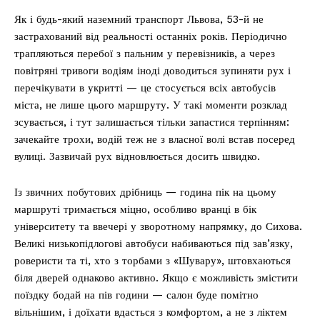
Як і будь-який наземний транспорт Львова, 53-й не
застрахований від реальності останніх років. Періодично
трапляються перебої з пальним у перевізників, а через
повітряні тривоги водіям іноді доводиться зупиняти рух і
перечікувати в укритті — це стосується всіх автобусів
міста, не лише цього маршруту. У такі моменти розклад
зсувається, і тут залишається тільки запастися терпінням:
зачекайте трохи, водій теж не з власної волі встав посеред
вулиці. Зазвичай рух відновлюється досить швидко.
Із звичних побутових дрібниць — година пік на цьому
маршруті тримається міцно, особливо вранці в бік
університету та ввечері у зворотному напрямку, до Сихова.
Великі низькопідлогові автобуси набиваються під зав’язку,
роверисти та ті, хто з торбами з «Шувару», штовхаються
біля дверей однаково активно. Якщо є можливість змістити
поїздку бодай на пів години — салон буде помітно
вільнішим, і доїхати вдасться з комфортом, а не з ліктем