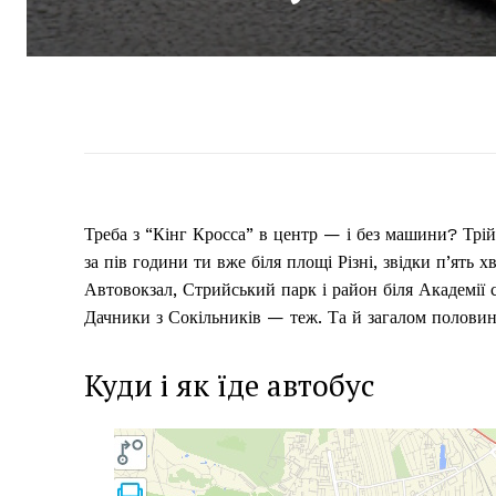
Треба з “Кінг Кросса” в центр — і без машини? Трій
за пів години ти вже біля площі Різні, звідки п’ять 
Автовокзал, Стрийський парк і район біля Академії 
Дачники з Сокільників — теж. Та й загалом половина
Куди і як їде автобус