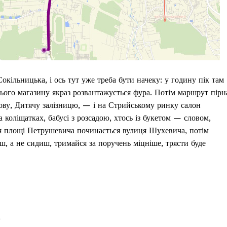
окільницька, і ось тут уже треба бути начеку: у годину пік там
днього магазину якраз розвантажується фура. Потім маршрут пірн
ову, Дитячу залізницю, — і на Стрийському ринку салон
а коліщатках, бабусі з розсадою, хтось із букетом — словом,
ля площі Петрушевича починається вулиця Шухевича, потім
ш, а не сидиш, тримайся за поручень міцніше, трясти буде
)