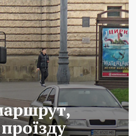
маршрут,
 проїзду