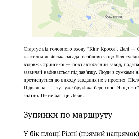
Стартує від головного входу “Кінг Кросса”. Далі — С
класична львівська засада, особливо якщо біля сусі
вздовж Стрийської — повз автобусний завод, податк
зазвичай набивається під зав’язку. Люди з сумками н
протиснутися до виходу завдання не з простих. Піс
Підвальна — і тут уже бруківка бере своє. Якщо стої
знатно. Це не баг, це Львів.
Зупинки по маршруту
У бік площі Різні (прямий напрямок