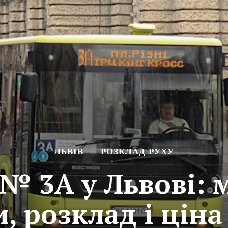
ЛЬВІВ
РОЗКЛАД РУХУ
 № 3А у Львові: 
, розклад і ціна