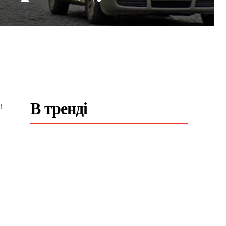
В тренді
і