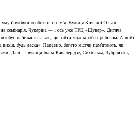
у яму бруківки особисто, на ім’я. Вулиця Княгині Ольги,
на семінарія, Чукаріна — і ось уже ТРЦ «Шувар», Дитяча
 автобус набивається так, що зайти можна хіба що боком. А вий
 вихід, будь ласка». Напевно, багато містян пам’ятають, як
ями. Далі — вулиця Івана Кавалерідзе, Сихівська, Зубрівська,