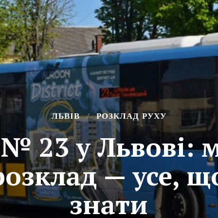
ЛЬВІВ
РОЗКЛАД РУХУ
 № 23 у Львові: 
розклад — усе, щ
знати