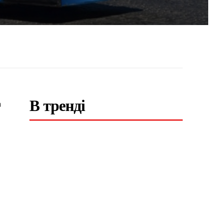
В тренді
а