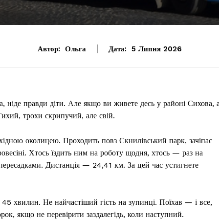
Автор:
Ольга
Дата:
5 Липня 2026
, ніде правди діти. Але якщо ви живете десь у районі Сихова, 
Тихий, трохи скрипучий, але свій.
хідною околицею. Проходить повз Скнилівський парк, зачіпає
ровесіні. Хтось їздить ним на роботу щодня, хтось — раз на
 пересадками. Дистанція — 24,41 км. За цей час устигнете
 45 хвилин. Не найчастіший гість на зупинці. Поїхав — і все,
рок, якщо не перевірити заздалегідь, коли наступний.