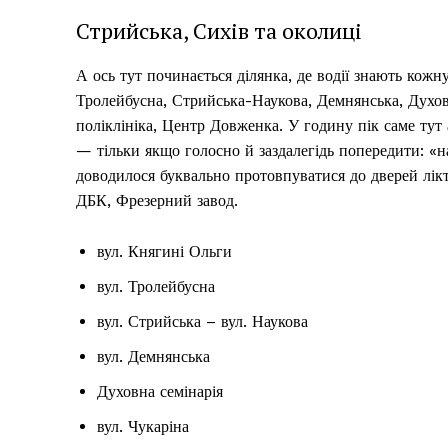
Стрийська, Сихів та околиці
А ось тут починається ділянка, де водії знають кожн
Тролейбусна, Стрийська-Наукова, Демнянська, Духов
поліклініка, Центр Довженка. У годину пік саме тут
— тільки якщо голосно й заздалегідь попередити: «на
доводилося буквально протовпуватися до дверей лікт
ДБК, Фрезерний завод.
вул. Княгині Ольги
вул. Тролейбусна
вул. Стрийська – вул. Наукова
вул. Демнянська
Духовна семінарія
вул. Чукаріна