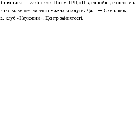
далі трястися — welcome. Потім ТРЦ «Південний», де половина
 стає вільніше, нарешті можна зітхнути. Далі — Скнилівок,
, клуб «Науковий», Центр зайнятості.