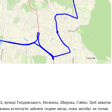
№3, вулиці Гніздовського, Низинна, Широка, Сяйво. Цей шматок
ожна встигнути зайняти сидяче місце, поки автобус не почав