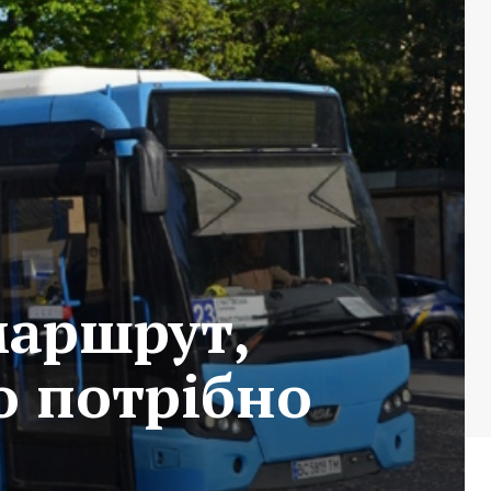
маршрут,
о потрібно