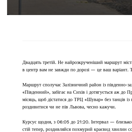
Двадцять третій. Не найрозкрученіший маршрут міста
в центр вам не завжди по дорозі — це ваш варіант. 
Маршрут сполучає Залізничний район із південно-за
«Південний», забігає на Сихів і дотягується аж до П
місяць, щоб дістатися до ТРЦ «Шувар» без танців із
роздивитися чи не пів Львова, чесно кажучи.
Курсує щодня, з 06:05 до 21:20. Інтервал — близько
стій тепер, роздивляйся похмурий краєвид хвилин со