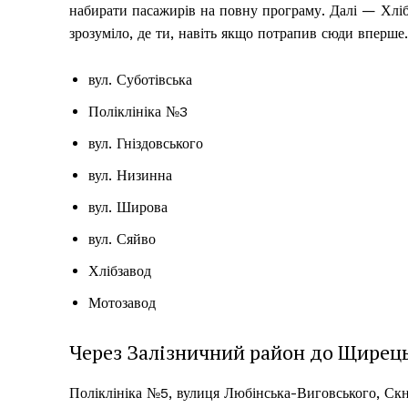
набирати пасажирів на повну програму. Далі — Хліб
зрозуміло, де ти, навіть якщо потрапив сюди вперше.
вул. Суботівська
Поліклініка №3
вул. Гніздовського
вул. Низинна
вул. Широва
вул. Сяйво
Хлібзавод
Мотозавод
Через Залізничний район до Щирец
Поліклініка №5, вулиця Любінська-Виговського, Скн